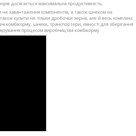
ворів досягається максимальна продуктивність.
 на завантаження компонентів, а також шнеком на
акож купити не тільки дробочки зерна, але й весь комплекс
вачі комбікорму, шнеки, транспортери, ємності для зберігання
 керування процесом виробництва комбікорму