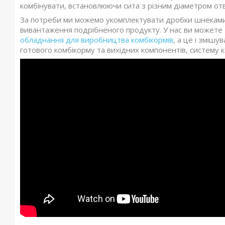
комбінувати, встановлюючи сита з різним діаметром от
За потреби ми можемо укомплектувати дробки шнеками
вивантаження подрібненого продукту. У нас ви можете т
обладнання для виробництва комбікормів
, а це і змішу
готового комбікорму та вихідних компонентів, систему