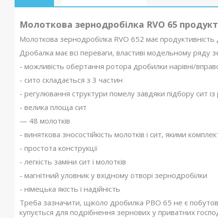
Молоткова зернодробілка RVO 65 продукти
Молоткова зернодробілка RVO 652 має продуктивність д
Дробалка має всі переваги, властиві модельному ряду 
- можливість обертання ротора дробилки нарівні/вправ
- сито складається з 3 частин
- регулювання структури помелу завдяки підбору сит із
- велика площа сит
— 48 молотків
- виняткова зносостійкість молотків і сит, якими компл
- простота конструкції
- легкість заміни сит і молотків
- магнітний уловник у вхідному отворі зернодробілки
- німецька якість і надійність
Треба зазначити, щіколо дробилка РВО 65 не є побуто
купується для подрібнення зернових у приватних госпо