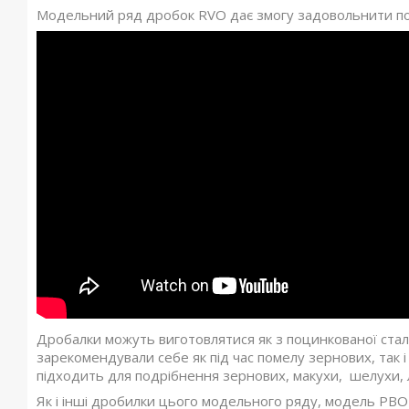
Модельний ряд дробок RVO дає змогу задовольнити пот
Дробалки можуть виготовлятися як з поцинкованої сталі,
зарекомендували себе як під час помелу зернових, так 
підходить для подрібнення зернових, макухи, шелухи, л
Як і інші дробилки цього модельного ряду, модель РВО