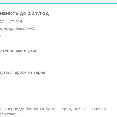
вність до 3,2 т/год
о 3,2 т/год.
зернодробілок RVO:
о
 різними діаметрами
ектується дробилка зерна
вою зернодробілкою. Побутова зернодробілка зазвичай
дарствах.