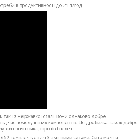
реби в продуктивності до 21 т/год
 так і з неіржавкої сталі. Вони однаково добре
і під час помелу інших компонентів. Ця дробилка також добре
узки соняшника, шротів і пелет.
 652 комплектується 3 змінними ситами. Сита можна