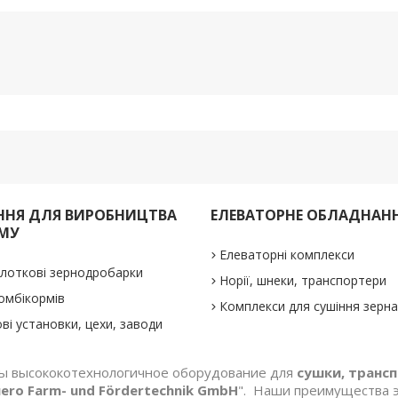
НЯ ДЛЯ ВИРОБНИЦТВА
ЕЛЕВАТОРНЕ ОБЛАДНАН
МУ
Елеваторні комплекси
олоткові зернодробарки
Норії, шнеки, транспортери
омбікормів
Комплекси для сушіння зерн
ві установки, цехи, заводи
ны высококотехнологичное оборудование для
сушки, трансп
ero Farm- und Fördertechnik GmbH
". Наши преимущества 