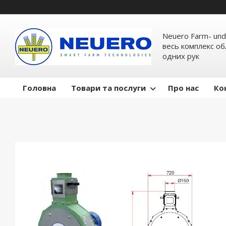
Neuero Farm- und
весь комплекс об
одних рук
Головна
Товари та послуги
Про нас
Ко