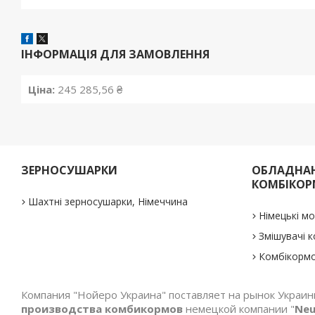
ІНФОРМАЦІЯ ДЛЯ ЗАМОВЛЕННЯ
Ціна:
245 285,56 ₴
ЗЕРНОСУШАРКИ
ОБЛАДНАН
КОМБІКОР
Шахтні зерносушарки, Німеччина
Німецькі м
Змішувачі к
Комбікормо
Компания "Нойеро Украина" поставляет на рынок Украи
производства комбикормов
немецкой компании "
Neu