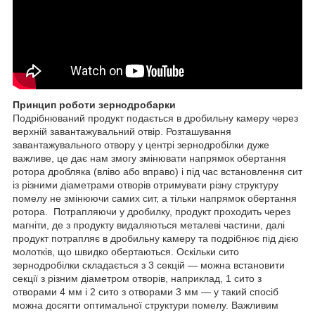
Принцип роботи зернодробарки
Подрібнюваний продукт подається в дробильну камеру через
верхній завантажувальний отвір. Розташування
завантажувального отвору у центрі зернодробілки дуже
важливе, це дає нам змогу змінювати напрямок обертання
ротора дробляка (вліво або вправо) і під час встановлення сит
із різними діаметрами отворів отримувати різну структуру
помелу не змінюючи самих сит, а тільки напрямок обертання
ротора. Потрапляючи у дробилку, продукт проходить через
магніти, де з продукту видаляються металеві частини, далі
продукт потрапляє в дробильну камеру та подрібнює під дією
молотків, що швидко обертаються. Оскільки сито
зернодробілки складається з 3 секцій — можна встановити
секції з різним діаметром отворів, наприклад, 1 сито з
отворами 4 мм і 2 сито з отворами 3 мм — у такий спосіб
можна досягти оптимальної структури помелу. Важливим