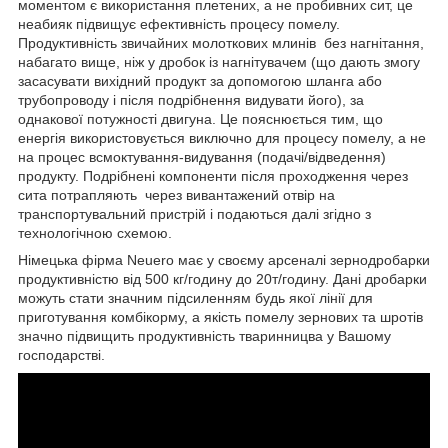
моментом є використання плетених, а не пробивних сит, це
неабияк підвищує ефективність процесу помелу.
Продуктивність звичайних молоткових млинів без нагнітання,
набагато вище, ніж у дробок із нагнітувачем (що дають змогу
засасувати вихідний продукт за допомогою шланга або
трубопроводу і після подрібнення видувати його), за
однакової потужності двигуна. Це пояснюється тим, що
енергія використовується виключно для процесу помелу, а не
на процес всмоктування-видування (подачі/відведення)
продукту. Подрібнені компоненти після проходження через
сита потрапляють через вивантажений отвір на
транспортувальний пристрій і подаються далі згідно з
технологічною схемою.
Німецька фірма Neuero має у своєму арсеналі зернодробарки
продуктивністю від 500 кг/годину до 20т/годину. Дані дробарки
можуть стати значним підсиленням будь якої лінії для
приготування комбікорму, а якість помелу зернових та шротів
значно підвищить продуктивність тваринницва у Вашому
господарстві.