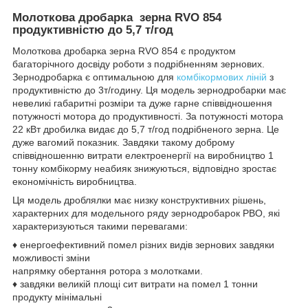
Молоткова дробарка зерна RVO 854
продуктивністю до 5,7 т/год
Молоткова дробарка зерна RVO 854 є продуктом
багаторічного досвіду роботи з подрібненням зернових.
Зернодробарка є оптимальною для
комбікормових ліній
з
продуктивністю до 3т/годину. Ця модель зернодробарки має
невеликі габаритні розміри та дуже гарне співвідношення
потужності мотора до продуктивності. За потужності мотора
22 кВт дробилка видає до 5,7 т/год подрібненого зерна. Це
дуже вагомий показник. Завдяки такому доброму
співвідношенню витрати електроенергії на виробництво 1
тонну комбікорму неабияк знижуються, відповідно зростає
економічність виробництва.
Ця модель дроблялки має низку конструктивних рішень,
характерних для модельного ряду зернодробарок РВО, які
характеризуються такими перевагами:
♦ енергоефективний помел різних видів зернових завдяки
можливості зміни
напрямку обертання ротора з молотками.
♦ завдяки великій площі сит витрати на помел 1 тонни
продукту мінімальні