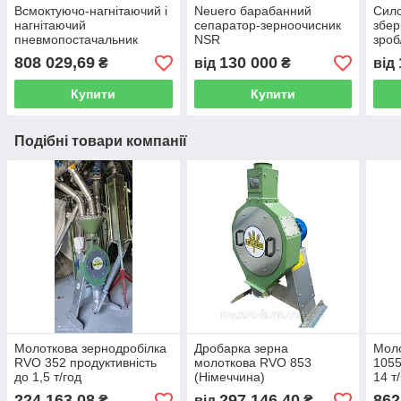
Всмоктуючо-нагнітаючий і
Neuero барабанний
Сило
нагнітаючий
сепаратор-зерноочисник
збер
пневмопостачальник
NSR
зроб
зерна з Німеччини
808 029,69
130 000
₴
від
₴
від
Купити
Купити
Подібні товари компанії
Молоткова зернодробілка
Дробарка зерна
Мол
RVO 352 продуктивність
молоткова RVO 853
1055
до 1,5 т/год
(Німеччина)
14 т
224 163,08
297 146,40
862
₴
від
₴