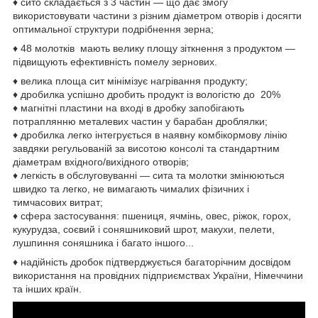
♦ сито складається з 3 частин — що дає змогу
використовувати частини з різним діаметром отворів і досягти
оптимальної структури подрібнення зерна;
♦ 48 молотків мають велику площу зіткнення з продуктом —
підвищують ефективність помелу зернових.
♦ велика площа сит мінімізує нагрівання продукту;
♦ дробилка успішно дробить продукт із вологістю до 20%
♦ магнітні пластини на вході в дробку запобігають
потраплянню металевих частин у барабан дроблялки;
♦ дробилка легко інтегрується в наявну комбікормову лінію
завдяки регульованій за висотою консолі та стандартним
діаметрам вхідного/вихідного отворів;
♦ легкість в обслуговуванні — сита та молотки змінюються
швидко та легко, не вимагають чималих фізичних і
тимчасових витрат;
♦ сфера застосування: пшениця, ячмінь, овес, ріжок, горох,
кукурудза, соєвий і соняшниковий шрот, макухи, пелети,
лушпиння соняшника і багато іншого...
♦ надійність дробок підтверджується багаторічним досвідом
використання на провідних підприємствах України, Німеччини
та інших країн.