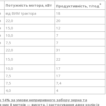
*
Потужність мотора, кВт
Продуктивність, т/год
я
від ВИМ трактора
18
я
22,0
20
я
15,0
12
я
10,0
7
я
7,5
7
22,0
31
15,0
22
10,0
17
7,5
17
7,5
7,4
4,0
4
ю 14% за умови неприривного забору зерна та
 них 8 метрів — висота, і застосування двох колін із