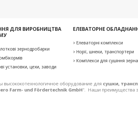
НЯ ДЛЯ ВИРОБНИЦТВА
ЕЛЕВАТОРНЕ ОБЛАДНАН
МУ
Елеваторні комплекси
олоткові зернодробарки
Норії, шнеки, транспортери
омбікормів
Комплекси для сушіння зерн
ві установки, цехи, заводи
ны высококотехнологичное оборудование для
сушки, трансп
ero Farm- und Fördertechnik GmbH
". Наши преимущества 