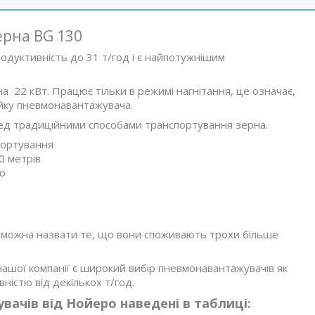
рна BG 130
дуктивність до 31 т/год і є найпотужнішим
 22 кВт. Працює тільки в режимі нагнітання, це означає,
ійку пневмонавантажувача.
ед традиційними способами транспортування зерна.
портування
0 метрів
но
 можна назвати те, що вони споживають трохи більше
 нашої компанії є широкий вибір пневмонавантажувачів як
ністю від декількох т/год.
ачів від Нойеро наведені в таблиці: