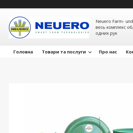
Neuero Farm- und
весь комплекс об
одних рук
Головна
Товари та послуги
Про нас
Ко