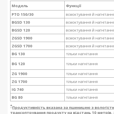
Модель
Функції
PTO 150/30
всмоктування й нагнітанн
BGSD 130
всмоктування й нагнітанн
BGSD 120
всмоктування й нагнітанн
ZGSD 1900
всмоктування й нагнітанн
ZGSD 1700
всмоктування й нагнітанн
BG 130
тільки нагнітання
BG 120
тільки нагнітання
ZG 1900
тільки нагнітання
ZG 1700
тільки нагнітання
IG 740
тільки нагнітання
BG 80
тільки нагнітання
*
Продуктивність вказана за пшеницею з вологіст
трансоптрування продукту на відстань 10 метрів, з