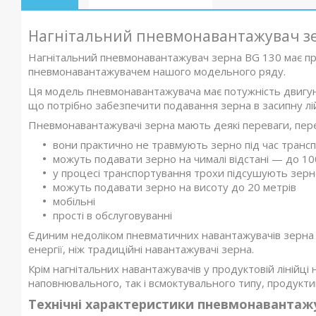
Нагнітальний пневмонавантажувач зе
Нагнітальний пневмонавантажувач зерна BG 130 має про
пневмонавантажувачем нашого модельного ряду.
Ця модель пневмонавантажувача має потужність двигуна
що потрібно забезпечити подавання зерна в засипну л
Пневмонавантажувачі зерна мають деякі переваги, пер
вони практично не травмують зерно під час транс
можуть подавати зерно на чималі відстані — до 10
у процесі транспортування трохи підсушують зер
можуть подавати зерно на висоту до 20 метрів
мобільні
прості в обслуговуванні
Єдиним недоліком пневматичних навантажувачів зерна
енергії, ніж традиційні навантажувачі зерна.
Крім нагнітальних навантажувачів у продуктовій лінійці
наповнювального, так і всмоктувального типу, продуктив
Технічні характеристики пневмонавантажув