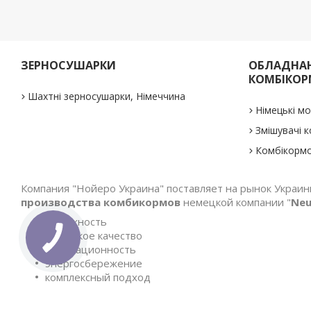
ЗЕРНОСУШАРКИ
ОБЛАДНАН
КОМБІКОР
Шахтні зерносушарки, Німеччина
Німецькі м
Змішувачі к
Комбікормо
Компания "Нойеро Украина" поставляет на рынок Украи
производства комбикормов
немецкой компании "
Neu
надежность
немецкое качество
инновационность
энергосбережение
комплексный подход