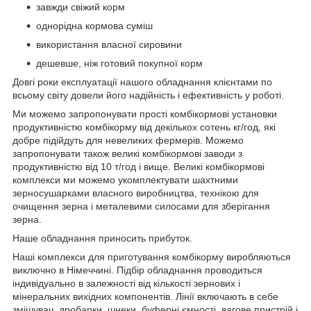
завжди свіжий корм
однорідна кормова суміш
використання власної сировини
дешевше, ніж готовий покупної корм
Довгі роки експлуатації нашого обладнання клієнтами по
всьому світу довели його надійність і ефективність у роботі.
Ми можемо запропонувати прості комбікормові установки
продуктивністю комбікорму від декількох сотень кг/год, які
добре підійдуть для невеликих фермерів. Можемо
запропонувати також великі комбікормові заводи з
продуктивністю від 10 т/год і вище. Великі комбікормові
комплекси ми можемо укомплектувати шахтними
зерносушарками власного виробництва, технікою для
очищення зерна і металевими силосами для зберігання
зерна.
Наше обладнання приносить прибуток.
Наші комплекси для приготування комбікорму виробляються
виключно в Німеччині. Підбір обладнання проводиться
індивідуально в залежності від кількості зернових і
мінеральних вихідних компонентів. Лінії включають в себе
змішувач, дробарки, шнеки, буферні ємності, вагове пристрій і