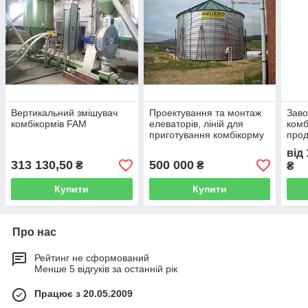
Вертикальний змішувач
Проектування та монтаж
Заво
комбікормів FAM
елеваторів, ліній для
комб
приготування комбікорму
прод
т/го
від
313 130,50
500 000
₴
₴
₴
Купити
Купити
Про нас
Рейтинг не сформований
Менше 5 відгуків за останній рік
Працює з 20.05.2009