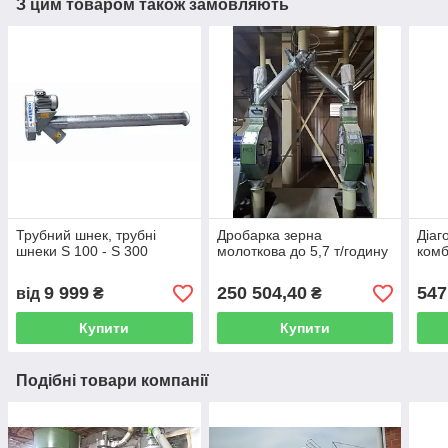
З цим товаром також замовляють
Трубний шнек, трубні
Дробарка зерна
Діаг
шнеки S 100 - S 300
молоткова до 5,7 т/годину
комб
9 999
250 504,40
547
від
₴
₴
Купити
Купити
Подібні товари компанії