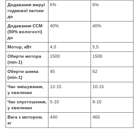
Додавання жиру/
6%
6%
годмової патоки
до
Додавання ССМ
40%
40%
(50% вологості)
до
Мотор, кВт
4,0
5,5
Оберти мотора
1500
1500
(min
-1
)
Оберти шнека
45
62
(min
-1
)
Час змішування,
12-15
10-15
у хвилинах
Час спустошення,
5-10
8-10
у хвилинах
Вага з мотором,
440
465
кг