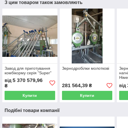
З цим товаром також замовляють
Завод для приготування
Зернодробілки молоткові
Зер
комбікорму cерія "Super"
нагн
Німе
5 370 579,96
від
281 564,39
₴
від
₴
Купити
Купити
Подібні товари компанії