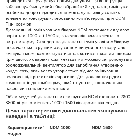
приводиться в рух редукторним двигуном. Ця конструкція
забезпечує безшумний і без вібраційний хід, так що змішувач
особливо добре підходить для монтажу на звішувальних
елементах конструкцій, керованих комп'ютером. для CCM
Різні розміри
Діагональний змішувач комбікорму NDM постачається у двох
варіантах: 1000 кг і 1500 кг, залежно від вимог клієнта та
витрати корму. Стандартно діагональні змішувачі комбікорму
постачаються з ручним засуванням випускного отвору, але
змішувач може комплектуватися також вивантаженим шнеком.
Крім цього, як варіант комплектації ми можемо запропонувати
охолоджувальний вентилятор для запобігання утворенню
конденсату, який часто утворюється під час змішування
вологих і підігрітих видів сировини. Для додавання рідких
компонентів до комбікорму, який готується, постачається
насосний і сопловий комплекти.
Об'єм моделей діагональних змішувачів NDM становить 2800 і
3800 літрів, а місткість 1000 і 1500 кілограмів відповідно.
Деякі характеристики діагональних змішувачів
наведені в таблиці:
Характеристики/
NDM 1000
NDM 1500
моделі