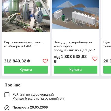
Вертикальний змішувач
Завод для виробництва
Бунк
комбікормів FAM
комбікорму
ткан
продуктивністю від 1 до 7
т/год
1 303 538,82
від
312 849,32
20 
₴
₴
Купити
Купити
Про нас
Рейтинг не сформований
Менше 5 відгуків за останній рік
Працює з 20.05.2009