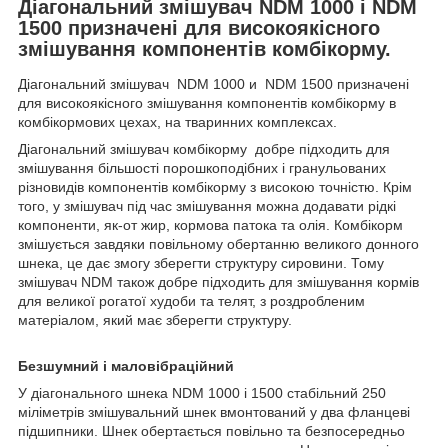
Діагональний змішувач NDM 1000 і NDM
1500 призначені для високоякісного
змішування компонентів комбікорму.
Діагональний змішувач NDM 1000 и NDM 1500 призначені
для високоякісного змішування компонентів комбікорму в
комбікормових цехах, на тваринних комплексах.
Діагональний змішувач комбікорму добре підходить для
змішування більшості порошкоподібних і гранульованих
різновидів компонентів комбікорму з високою точністю. Крім
того, у змішувач під час змішування можна додавати рідкі
компоненти, як-от жир, кормова патока та олія. Комбікорм
змішується завдяки повільному обертанню великого донного
шнека, це дає змогу зберегти структуру сировини. Тому
змішувач NDM також добре підходить для змішування кормів
для великої рогатої худоби та телят, з роздробленим
матеріалом, який має зберегти структуру.
Безшумний і маловібраційний
У діагонального шнека NDM 1000 і 1500 стабільний 250
міліметрів змішувальний шнек вмонтований у два фланцеві
підшипники. Шнек обертається повільно та безпосередньо